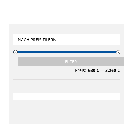
NACH PREIS FILERN
Min.
Max.
FILTER
Preis
Preis
Preis:
680 €
—
3.260 €