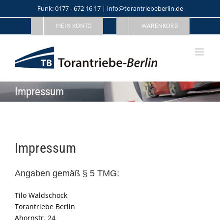
Skip
Funk: 0177 - 672 16 17 | info@torantriebeberlin.de
to
MEIN KONTO
WARENKORB
content
Impressum
Impressum
Angaben gemäß § 5 TMG:
Tilo Waldschock
Torantriebe Berlin
Ahornstr. 24