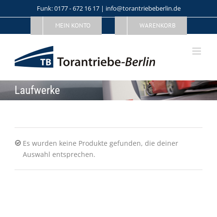
Skip
Funk: 0177 - 672 16 17 | info@torantriebeberlin.de
to
MEIN KONTO
WARENKORB
content
Laufwerke
Es wurden keine Produkte gefunden, die deiner
Auswahl entsprechen.