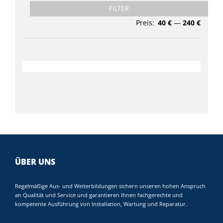
Min.
Max.
FILTER
Preis
Preis
Preis:
40 €
—
240 €
ÜBER UNS
Regelmäßige Aus- und Weiterbildungen sichern unseren hohen Anspruch
an Qualität und Service und garantieren Ihnen fachgerechte und
kompetente Ausführung von Installation, Wartung und Reparatur.