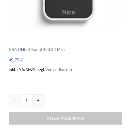
ERA ONE 4 Kanal 433,92 MHz
49,75
€
inkl. 19 % MwSt.
zzgl.
Versandkosten
ERA
ONE
4
IN DEN WARENKORB
Kanal
433,92