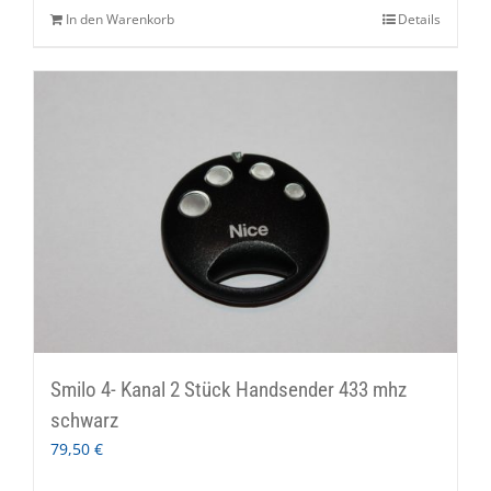
In den Warenkorb
Details
Smilo 4- Kanal 2 Stück Handsender 433 mhz
schwarz
79,50
€