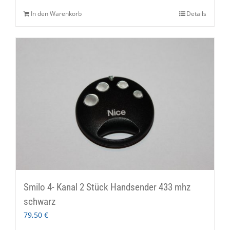
In den Warenkorb
Details
Smilo 4- Kanal 2 Stück Handsender 433 mhz
schwarz
79,50
€