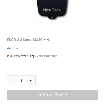
FLOR-S 2 Kanal 433,92 MHz
44,33
€
inkl. 19 % MwSt.
zzgl.
Versandkosten
FLOR-
S
2
IN DEN WARENKORB
Kanal
433,92