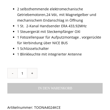
2 selbsthemmende elektromechanische
Getriebemotoren,24 Vdc, mit Magnetgelber und
mechanischem Endanschlag in Öffnung
1 St. 2-Kanal Handsender ERA 433,92MHz
1 Steuergerät mit Steckempfänger OXI
1 Fotozellenpaar für Aufputzmontage , vorgerückte
für Verbindung über NICE BUS
1 Schlüsselschalter
1 Blinkleuchte mit integrierter Antenne
TOONAKIT
4024
KCE
IN DEN WARENKORB
für
Torflügel
bis
Artikelnummer:
TOONA4024KCE
3m,