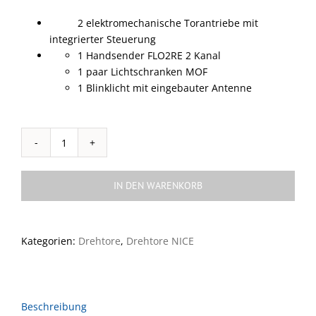
2 elektromechanische Torantriebe mit
integrierter Steuerung
1 Handsender FLO2RE 2 Kanal
1 paar Lichtschranken MOF
1 Blinklicht mit eingebauter Antenne
HOPPKIT
für
Torflügel
IN DEN WARENKORB
bis
2,4m
24Vdc,
Kategorien:
Drehtore
,
Drehtore NICE
Oberflurmontage
Menge
Beschreibung