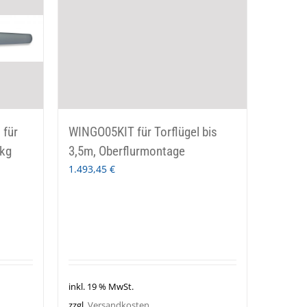
 für
WINGO05KIT für Torflügel bis
0kg
3,5m, Oberflurmontage
1.493,45
€
inkl. 19 % MwSt.
zzgl.
Versandkosten