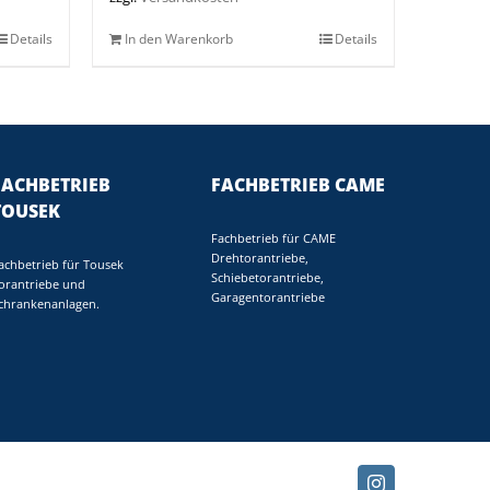
Details
In den Warenkorb
Details
FACHBETRIEB
FACHBETRIEB CAME
TOUSEK
Fachbetrieb für CAME
Drehtorantriebe,
achbetrieb für Tousek
Schiebetorantriebe,
orantriebe und
Garagentorantriebe
chrankenanlagen.