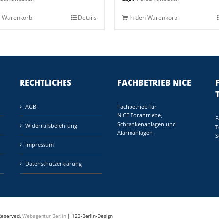
n Warenkorb
Details
In den Warenkorb
RECHTLICHES
FACHBETRIEB NICE
AGB
Fachbetrieb für
NICE Torantriebe,
F
Schrankenanlagen und
Widerrufsbelehrung
T
Alarmanlagen.
S
Impressum
Datenschutzerklärung
 Reserved.
Webagentur Berlin
| 123-Berlin-Design