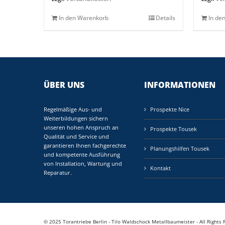
In den Warenkorb
Details
In de
ÜBER UNS
INFORMATIONEN
Regelmäßige Aus- und
Prospekte Nice
Weiterbildungen sichern
unseren hohen Anspruch an
Prospekte Tousek
Qualität und Service und
garantieren Ihnen fachgerechte
Planungshilfen Tousek
und kompetente Ausführung
von Installation, Wartung und
Kontakt
Reparatur.
© 2025 Torantriebe Berlin - Tilo Waldschock Metallbaumeister - All Rights