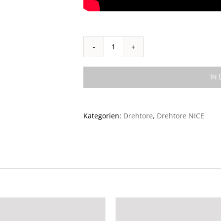
TOONA
5
HS
IN
KIT
HI-
Speed
Kategorien:
Drehtore
,
Drehtore NICE
für
Drehtore
bis
5m
oder
400kg
Menge