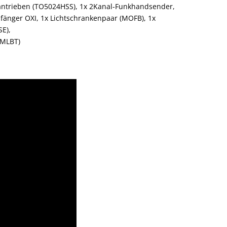
rantrieben (TO5024HSS), 1x 2Kanal-Funkhandsender,
fänger OXI, 1x Lichtschrankenpaar (MOFB), 1x
E),
(MLBT)