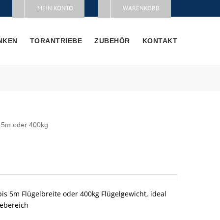
MEIN KONTO
WARENKORB
NKEN
TORANTRIEBE
ZUBEHÖR
KONTAKT
s 5m oder 400kg
is 5m Flügelbreite oder 400kg Flügelgewicht, ideal
iebereich