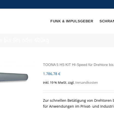
FUNK & IMPULSGEBER
SCHRA
e bis 5m oder 400kg
TOONA 5 HS KIT HI-Speed für Drehtore bi
1.786,78
€
inkl. 19 % MwSt.
zzgl.
Versandkosten
Zur schnellen Betätigung von Drehtoren b
für Anwendungen im Privat- und Industr