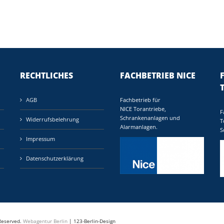
RECHTLICHES
FACHBETRIEB NICE
AGB
Fachbetrieb für
NICE Torantriebe,
F
Schrankenanlagen und
Widerrufsbelehrung
T
Alarmanlagen.
S
Impressum
Datenschutzerklärung
 Reserved.
Webagentur Berlin
| 123-Berlin-Design