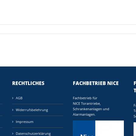
RECHTLICHES
FACHBETRIEB NICE
AGB
Fachbetrieb für
NICE Torantriebe,
F
Schrankenanlagen und
Widerrufsbelehrung
T
Alarmanlagen.
S
Impressum
Datenschutzerklärung