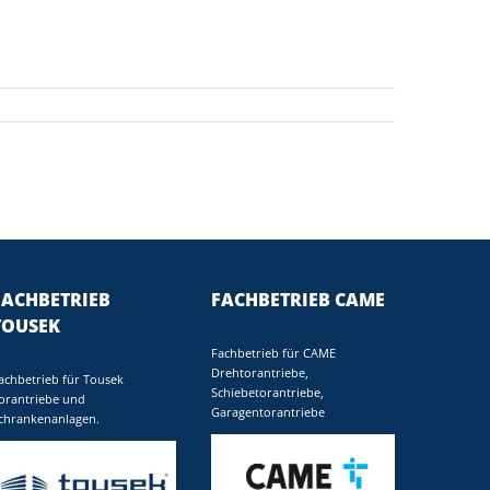
FACHBETRIEB
FACHBETRIEB CAME
TOUSEK
Fachbetrieb für CAME
Drehtorantriebe,
achbetrieb für Tousek
Schiebetorantriebe,
orantriebe und
Garagentorantriebe
chrankenanlagen.