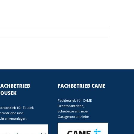
FACHBETRIEB
FACHBETRIEB CAME
TOUSEK
Fachbetrieb für CAME
Drehtorantriebe,
achbetrieb für Tousek
Schiebetorantriebe,
orantriebe und
Garagentorantriebe
chrankenanlagen.