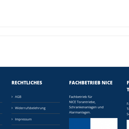
RECHTLICHES
FACHBETRIEB NICE
AGB
Fachbetrieb für
NICE Torantriebe,
F
Schrankenanlagen und
Widerrufsbelehrung
T
Alarmanlagen.
S
Impressum