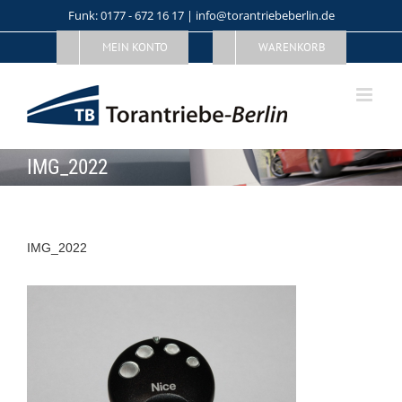
Skip
Funk: 0177 - 672 16 17 | info@torantriebeberlin.de
to
MEIN KONTO
WARENKORB
content
IMG_2022
IMG_2022